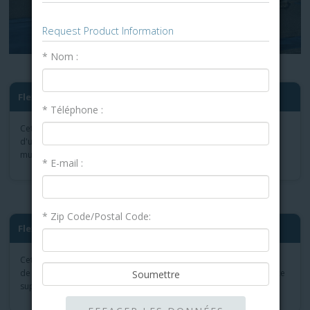
Request Product Information
* Nom :
®
FlexBase
80 Base Sheet Roo...
* Téléphone :
Cette toiture en feuille de base est utilisée comme couche initiale
d'une multitude de systèmes de toiture en bitume modifié ou
multicouche appliqués à chaud ou à froid de Garland.
* E-mail :
* Zip Code/Postal Code:
®
FlexBase
E 80 Base Sheet R...
Cette toiture en rouleau est une feuille de base renforcée de fibre
®
de verre/polyester avec des fibres KEVLAR
qui offre une résistance
supérieure au mouvement du bâtiment