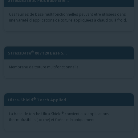
StressBase 80 Plus Base She...
Ces feuilles de base multifonctionnelles peuvent être utilisées dans
une variété d'applications de toiture appliquées à chaud ou à froid.
®
StressBase
80 / 120 Base S...
Membrane de toiture multifonctionnelle
®
Ultra-Shield
Torch Applied...
®
La base de torche Ultra-Shield
convient aux applications
thermofusibles (torche) et fixées mécaniquement.