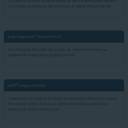
Ce canevas en fibre de verre enduit de SBR est utilisé pour réparer
les cloques, les fissures, les crevaisons et autres défauts du toit
Grip Polyester™ Firm/Soft R...
Grip Polyester Firm/Soft est un tissu de renfort utilisé dans un
système de restauration appliqué à froid
®
HPR
Polyscrim Plus
Cette toiture en rouleau de feutre de polyester à filaments continus
fonctionne comme le tissu de renforcement intercouche d'un
système de toiture multicouche.