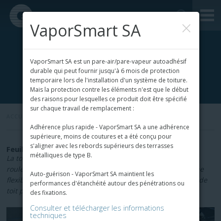
×
VaporSmart SA
VaporSmart SA est un pare-air/pare-vapeur autoadhésif
durable qui peut fournir jusqu'à 6 mois de protection
temporaire lors de l'installation d'un système de toiture.
Mais la protection contre les éléments n'est que le début
des raisons pour lesquelles ce produit doit être spécifié
sur chaque travail de remplacement :
ACCUEIL
»
Adhérence plus rapide - VaporSmart SA a une adhérence
supérieure, moins de coutures et a été conçu pour
s'aligner avec les rebords supérieurs des terrasses
Feuille de base et toiture en rouleau de feutre
métalliques de type B.
La toiture en feuille de base et les feuilles de toiture en
rouleau de feutre offrent une résistance à la chaleur et une
Auto-guérison - VaporSmart SA maintient les
flexibilité à basse température pour créer un assemblage de
performances d'étanchéité autour des pénétrations ou
toit plus solide et plus sûr.
des fixations.
Consulter et télécharger les informations
techniques