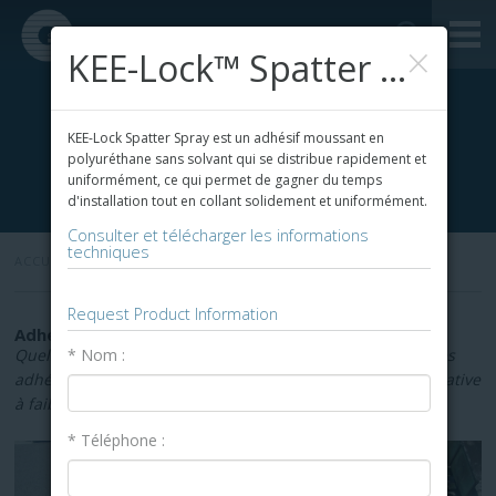
×
KEE-Lock™ Spatter Spray
KEE-Lock Spatter Spray est un adhésif moussant en
polyuréthane sans solvant qui se distribue rapidement et
uniformément, ce qui permet de gagner du temps
d'installation tout en collant solidement et uniformément.
Consulter et télécharger les informations
techniques
ACCUEIL
»
Request Product Information
Adhésifs et solins de toiture à froid
* Nom :
Quels adhésifs pour toiture conviennent à votre projet? Les
adhésifs à membrane appliqués à froid offrent une alternative
à faible odeur aux adhésifs appliqués à chaud.
* Téléphone :