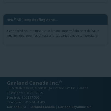
®
HPR
All-Temp Roofing Adhe...
Cet adhésif pour toiture est un bitume imperméabilisant de haute
qualité, idéal pour les climats à fortes variations de température.
®
Garland Canada Inc.
3565 Nashua Drive, Mississauga, Ontario L4V 1R1, Canada
Téléphone:
416-747-7995
Sans frais:
800-387-5991
Télécopieur: 416-747-1980
Garland USA
|
Garland Canada
|
Garland Royaume-Uni