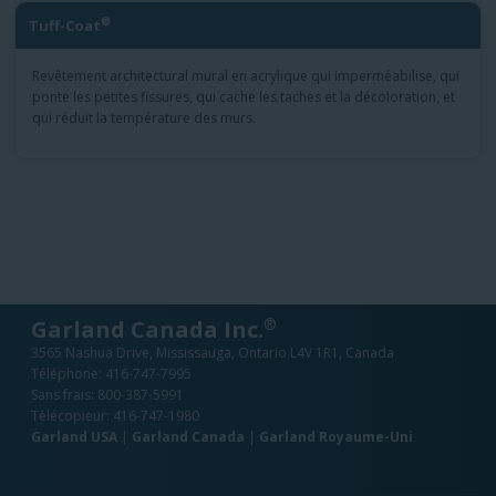
®
Tuff-Coat
Revêtement architectural mural en acrylique qui imperméabilise, qui
ponte les petites fissures, qui cache les taches et la décoloration, et
qui réduit la température des murs.
®
Garland Canada Inc.
3565 Nashua Drive, Mississauga, Ontario L4V 1R1, Canada
Téléphone:
416-747-7995
Sans frais:
800-387-5991
Télécopieur: 416-747-1980
Garland USA
|
Garland Canada
|
Garland Royaume-Uni