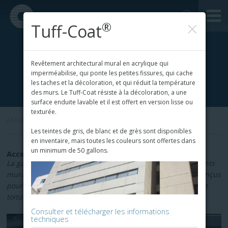
×
®
Tuff-Coat
Revêtement architectural mural en acrylique qui
imperméabilise, qui ponte les petites fissures, qui cache
les taches et la décoloration, et qui réduit la température
des murs. Le Tuff-Coat résiste à la décoloration, a une
surface enduite lavable et il est offert en version lisse ou
texturée.
ACCUEIL
»
Les teintes de gris, de blanc et de grès sont disponibles
en inventaire, mais toutes les couleurs sont offertes dans
un minimum de 50 gallons.
Accessoires
La gamme d'accessoires Garland comprend des revêtements
muraux, des scellants et des produits nettoyants - tous conçus
pour fonctionner avec les composants de votre système de
toiture Garland.
Consulter et télécharger les informations
techniques