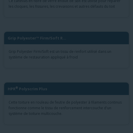
Ce canevas en fibre de verre enduit de SBR est utilisé pour réparer
les cloques, les fissures, les crevaisons et autres défauts du toit
Grip Polyester™ Firm/Soft R...
Grip Polyester Firm/Soft est un tissu de renfort utilisé dans un
système de restauration appliqué à froid
®
HPR
Polyscrim Plus
Cette toiture en rouleau de feutre de polyester à filaments continus
fonctionne comme le tissu de renforcement intercouche d'un
système de toiture multicouche.