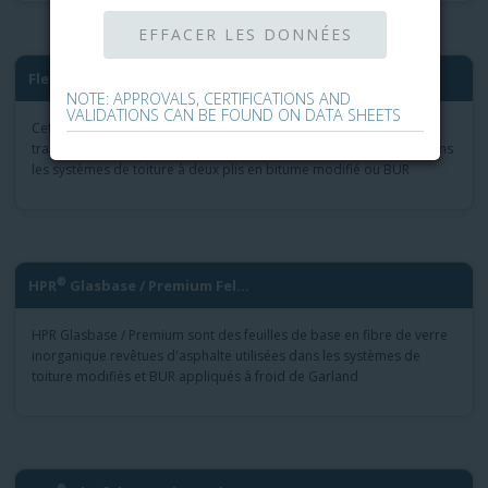
®
FlexBase
Plus 80 Base Shee...
NOTE: APPROVALS, CERTIFICATIONS AND
VALIDATIONS CAN BE FOUND ON DATA SHEETS
Cette feuille de base modifiée à l'asphalte avec résistance à la
traction a un excès de 300 livres par pouce pour une utilisation dans
les systèmes de toiture à deux plis en bitume modifié ou BUR
®
HPR
Glasbase / Premium Fel...
HPR Glasbase / Premium sont des feuilles de base en fibre de verre
inorganique revêtues d'asphalte utilisées dans les systèmes de
toiture modifiés et BUR appliqués à froid de Garland