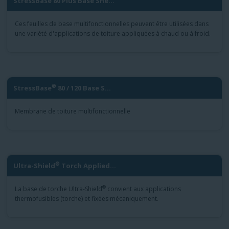
StressBase 80 Plus Base She...
Ces feuilles de base multifonctionnelles peuvent être utilisées dans
une variété d'applications de toiture appliquées à chaud ou à froid.
®
StressBase
80 / 120 Base S...
Membrane de toiture multifonctionnelle
®
Ultra-Shield
Torch Applied...
®
La base de torche Ultra-Shield
convient aux applications
thermofusibles (torche) et fixées mécaniquement.