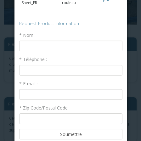
Sheet_FR
rouleau
Request Product Information
* Nom :
®
FlexBase
80 Base Sheet Roo...
Cette toiture en feuille de base est utilisée comme couche initiale
* Téléphone :
d'une multitude de systèmes de toiture en bitume modifié ou
multicouche appliqués à chaud ou à froid de Garland.
* E-mail :
®
FlexBase
E 80 Base Sheet R...
* Zip Code/Postal Code:
Cette toiture en rouleau est une feuille de base renforcée de fibre
®
de verre/polyester avec des fibres KEVLAR
qui offre une résistance
supérieure au mouvement du bâtiment