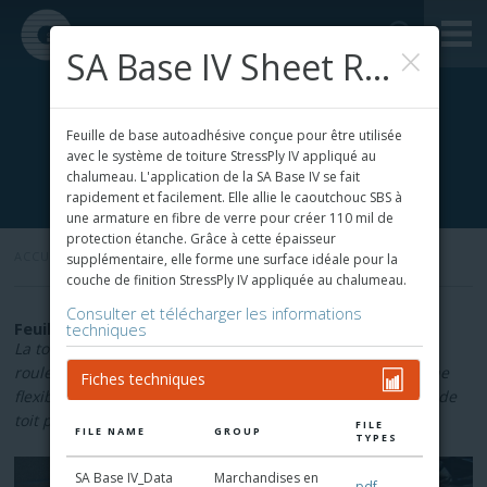
×
SA Base IV Sheet Roofing
Feuille de base autoadhésive conçue pour être utilisée
avec le système de toiture StressPly IV appliqué au
chalumeau. L'application de la SA Base IV se fait
rapidement et facilement. Elle allie le caoutchouc SBS à
une armature en fibre de verre pour créer 110 mil de
protection étanche. Grâce à cette épaisseur
ACCUEIL
»
supplémentaire, elle forme une surface idéale pour la
couche de finition StressPly IV appliquée au chalumeau.
Consulter et télécharger les informations
Feuille de base et toiture en rouleau de feutre
techniques
La toiture en feuille de base et les feuilles de toiture en
rouleau de feutre offrent une résistance à la chaleur et une
Fiches techniques
flexibilité à basse température pour créer un assemblage de
toit plus solide et plus sûr.
FILE
FILE NAME
GROUP
TYPES
SA Base IV_Data
Marchandises en
pdf