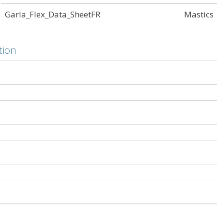
Garla_Flex_Data_SheetFR
Mastics
tion
us épais, de qualité truelle, conçus pour l'installation de 
ez maintenant les mastics de Garland pour la réparation de