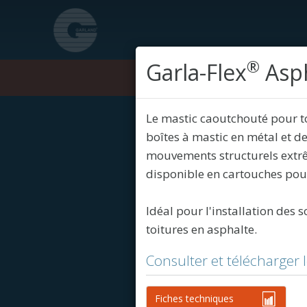
®
Garla-Flex
Asph
Produits
Le mastic caoutchouté pour toi
boîtes à mastic en métal et de
mouvements structurels extrê
disponible en cartouches pour 
Idéal pour l'installation des s
toitures en asphalte.
Consulter et télécharger 
Fiches techniques