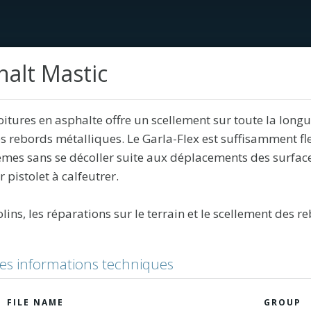
alt Mastic
Services
Éducation
À propos de nous
tures en asphalte offre un scellement sur toute la longue
s rebords métalliques. Le Garla-Flex est suffisamment fle
mes sans se décoller suite aux déplacements des surfac
pistolet à calfeutrer.
olins, les réparations sur le terrain et le scellement des 
les informations techniques
FILE NAME
GROUP