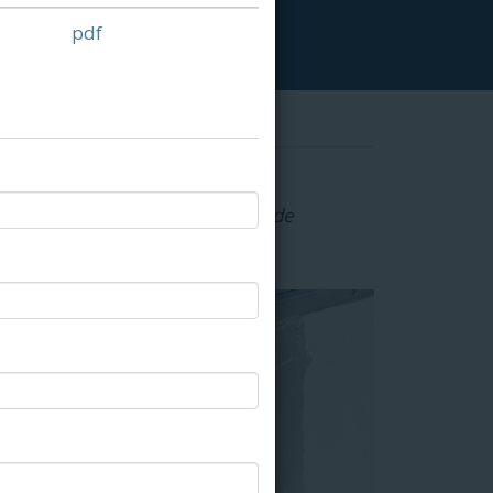
pdf
solins, de joints d'étanchéité et de
 toiture