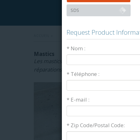
SDS
Request Product Informa
ACCUEIL
»
* Nom :
Mastics
Les mastics sont généralement des adhésifs pl
réparations de base sur le terrain. Découvr
* Téléphone :
* E-mail :
* Zip Code/Postal Code: