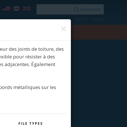
PHOTOS
CONTACT
×
Nous joindre
ur des joints de toiture, des
xible pour résister à des
es adjacentes. Également
rebords métalliques sur les
FILE TYPES