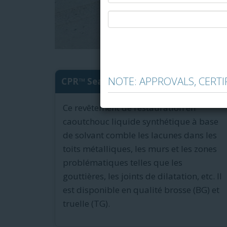
NOTE: APPROVALS, CERT
CPR™ Seam Sealer BG and TG
Ce revêtement de restauration en
caoutchouc liquide synthétique à base
de solvant comble les lacunes dans les
toits métalliques, les murs et les zones
problématiques telles que les
gouttières, les joints de dilatation, etc. Il
est disponible en qualité brosse (BG) et
truelle (TG).