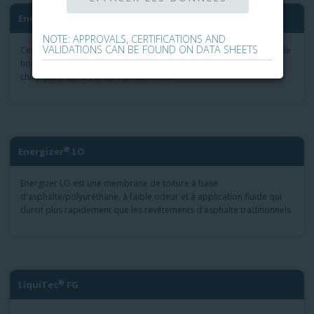
®
Energizer
BK
NOTE: APPROVALS, CERTIFICATIONS AND
VALIDATIONS CAN BE FOUND ON DATA SHEETS
Cette membrane de toiture appliquée à l'asphalte et au goudron de
houille offre une résistance naturelle à l'humidité, aux produits
chimiques, aux UV et au vieillissement.
®
Energizer
LO
Energizer LO est une membrane de toiture à base
d'asphalte/polyuréthane, à faible odeur et à application fluide qui
durcit plus rapidement que les revêtements d'asphalte traditionnels
®
LiquiTec
FG