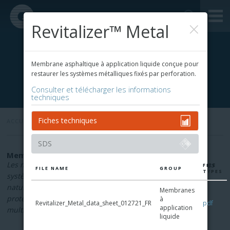
×
Revitalizer™ Metal
Membrane asphaltique à application liquide conçue pour
restaurer les systèmes métalliques fixés par perforation.
Consulter et télécharger les informations
techniques
Fiches techniques
ACCUEIL
»
SDS
Membrane de toiture imperméable et fluide
Les membranes de toiture à application liquide forment des
FILE
FILE NAME
GROUP
TYPES
systèmes durables, renforcés d'une toile d'armature. De
nature robuste et sans joints, ces systèmes offrent une
Membranes
protection étanche pour les toitures de bitume modifié,
à
Revitalizer_Metal_data_sheet_012721_FR
pdf
application
multicouches, métalliques et monocouche.
liquide